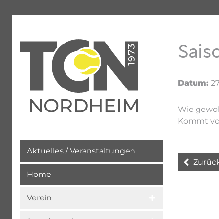
Sais
Datum:
27
Wie gewoh
Kommt vor
Aktuelles / Veranstaltungen
Zurüc
Home
Verein