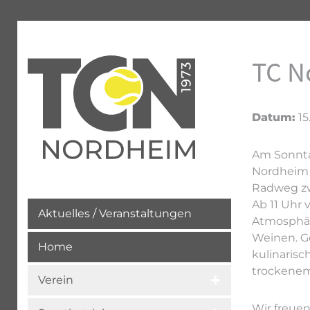
TC N
Datum:
15
Am Sonntag
Nordheim 
Radweg zw
Ab 11 Uhr
Aktuelles / Veranstaltungen
Atmosphär
Weinen. G
Home
kulinarisc
trockenem
Verein
Wir freuen