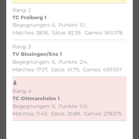
2
TC Freiberg 1
6
5:1
38:16
82:39
563:378
3
TV Bissingen/Enz 1
6
2:4
17:37
41:79
430:557
4
TC Ottmarsheim 1
6
0:6
11:43
26:89
278:575