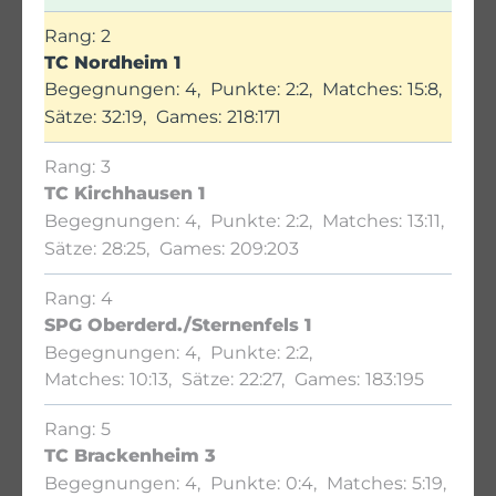
2
TC Nordheim 1
4
2:2
15:8
32:19
218:171
3
TC Kirchhausen 1
4
2:2
13:11
28:25
209:203
4
SPG Oberderd./Sternenfels 1
4
2:2
10:13
22:27
183:195
5
TC Brackenheim 3
4
0:4
5:19