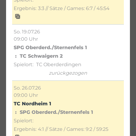
3:3
// Sätze / Games:
6:7 / 45:54
So. 19.07.26
09:00 Uhr
SPG Oberderd./Sternenfels 1
TC Schwaigern 2
TC Oberderdingen
zurückgezogen
So. 26.07.26
09:00 Uhr
TC Nordheim 1
SPG Oberderd./Sternenfels 1
4:1
// Sätze / Games:
9:2 / 59:25