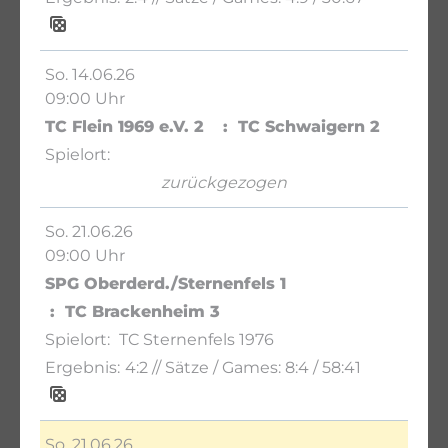
So. 14.06.26
09:00 Uhr
TC Flein 1969 e.V. 2
TC Schwaigern 2
zurückgezogen
So. 21.06.26
09:00 Uhr
SPG Oberderd./Sternenfels 1
TC Brackenheim 3
TC Sternenfels 1976
4:2
// Sätze / Games:
8:4 / 58:41
So. 21.06.26