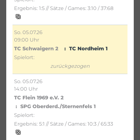
1:5
// Sätze / Games:
3:10 / 37:68
So. 05.07.26
09:00 Uhr
TC Schwaigern 2
TC Nordheim 1
zurückgezogen
So. 05.07.26
14:00 Uhr
TC Flein 1969 e.V. 2
SPG Oberderd./Sternenfels 1
5:1
// Sätze / Games:
10:3 / 65:33