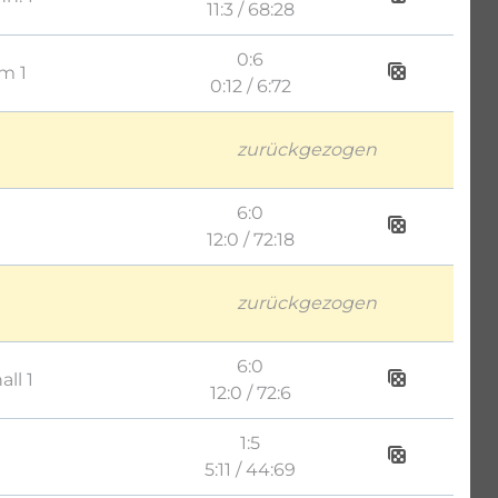
11:3 / 68:28
0:6
m 1
0:12 / 6:72
zurückgezogen
6:0
12:0 / 72:18
zurückgezogen
6:0
ll 1
12:0 / 72:6
1:5
5:11 / 44:69