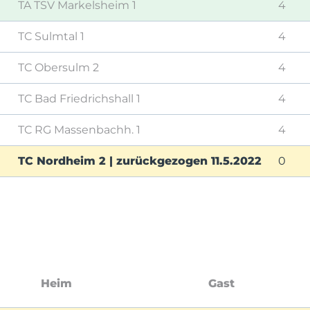
TA TSV Markelsheim 1
4
TC Sulmtal 1
4
TC Obersulm 2
4
TC Bad Friedrichshall 1
4
TC RG Massenbachh. 1
4
TC Nordheim 2 | zurückgezogen 11.5.2022
0
Heim
Gast