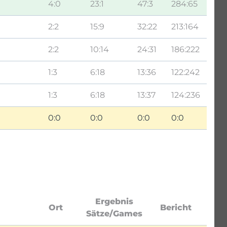
4:0
23:1
47:3
284:65
2:2
15:9
32:22
213:164
2:2
10:14
24:31
186:222
1:3
6:18
13:36
122:242
1:3
6:18
13:37
124:236
0:0
0:0
0:0
0:0
Ergebnis
Ort
Bericht
Sätze/Games