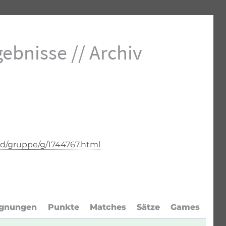
ebnisse // Archiv
d/gruppe/g/1744767.html
gnungen
Punkte
Matches
Sätze
Games