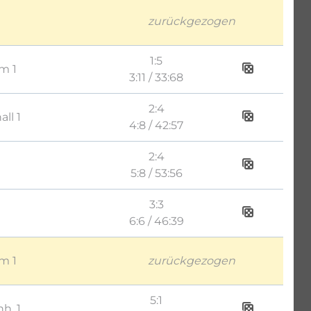
zurückgezogen
1:5
m 1
3:11 / 33:68
2:4
ll 1
4:8 / 42:57
2:4
5:8 / 53:56
3:3
6:6 / 46:39
m 1
zurückgezogen
5:1
h. 1