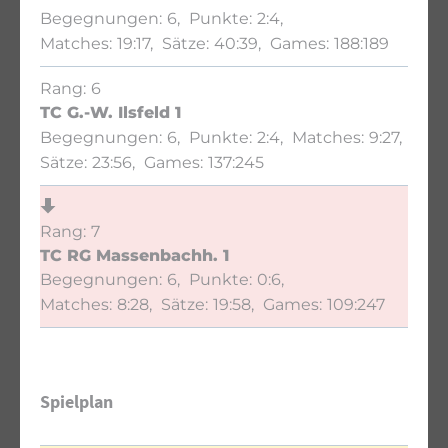
6
2:4
19:17
40:39
188:189
6
TC G.-W. Ilsfeld 1
6
2:4
9:27
23:56
137:245
7
TC RG Massenbachh. 1
6
0:6
8:28
19:58
109:247
Spielplan