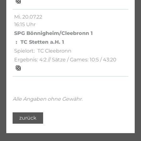
Mi. 20.07.22
16:15 Uhr
SPG Bönnigheim/Cleebronn 1
TC Stetten a.H. 1
TC Cleebronn
4:2
// Sätze / Games:
10:5 / 43:20
Alle Angaben ohne Gewähr.
zurück