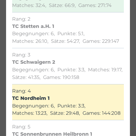
32:4
66:9
271:74
2
TC Stetten a.H. 1
6
5:1
26:10
54:27
229:147
3
TC Schwaigern 2
6
3:3
19:17
41:35
190:158
4
TC Nordheim 1
6
3:3
13:23
29:48
144:208
5
TC Sonnenbrunnen Heilbronn 1